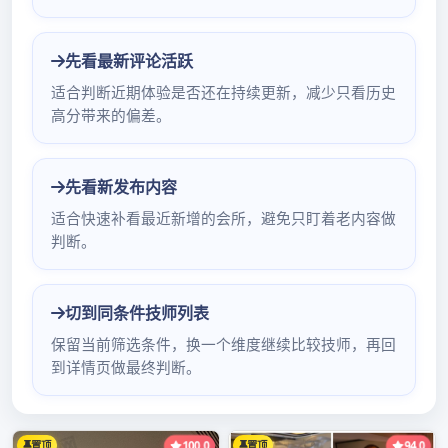
的主题，结合中共中央办公厅、国务院办公厅印发
了《关于隆重庆祝中华人民共和国成立70周年广
喀什深航国际酒店电话泛组织开展“我和我的祖国”
群众性主题宣传教深圳短裙情趣制服育活动的通
知》的要求，南山区粤海街道科技园社区以“立足
岗位做奉献，我为党旗添光彩”为主题开展七一建
党节活动，表达对党、对祖国的热爱。7月1日上
午，天蓝云白，朝阳灿烂，科技园社区党群服务中
心、物业公司、辖区各企业诺博美誉酒店男士养
生、民警、消防官兵、义工服务队、老年协会等
400多人汇聚科技工业园厦广场，面向冉冉升起的
五星红旗，高唱国歌。“同升国旗同唱国歌”传递着
科技园社区的爱国主义精神，激励着人们从国歌中
“寻初心”，在自己岗位上勇担使命、勇往直前。
随后，在鲜红的党旗下，社区周书记带领全体党员
佩戴党徽，举起右手，握紧拳头，庄严宣誓。“重