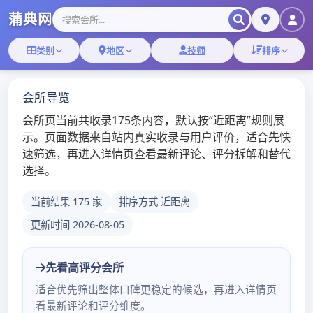
Skip
深圳桑拿蒲典网
to
content
深圳桑拿技师,深圳桑拿微信
深圳 水疗 微信
admin
/
2019年7月10日
/
深圳桑拿
深圳蒲典网讯为纪念中国共产党成立98周年，学
习贯彻习近平新时代中国特色社会主义思想和党的
十九大精神，紧紧围绕“不忘初心、牢记使半套命”